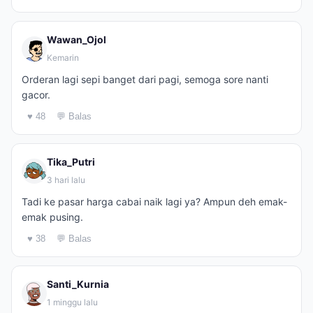
Wawan_Ojol
Kemarin
Orderan lagi sepi banget dari pagi, semoga sore nanti
gacor.
♥ 48
💬 Balas
Tika_Putri
3 hari lalu
Tadi ke pasar harga cabai naik lagi ya? Ampun deh emak-
emak pusing.
♥ 38
💬 Balas
Santi_Kurnia
1 minggu lalu