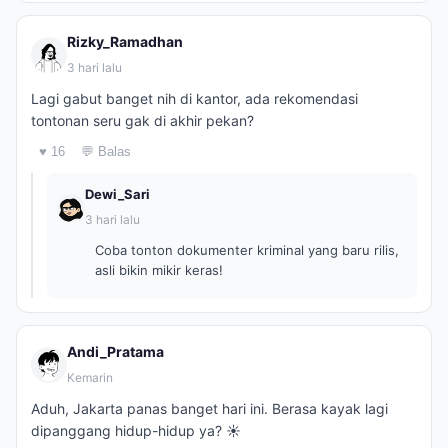
Rizky_Ramadhan
3 hari lalu
Lagi gabut banget nih di kantor, ada rekomendasi
tontonan seru gak di akhir pekan?
♥ 16
💬 Balas
Dewi_Sari
3 hari lalu
Coba tonton dokumenter kriminal yang baru rilis,
asli bikin mikir keras!
Andi_Pratama
Kemarin
Aduh, Jakarta panas banget hari ini. Berasa kayak lagi
dipanggang hidup-hidup ya? ☀️