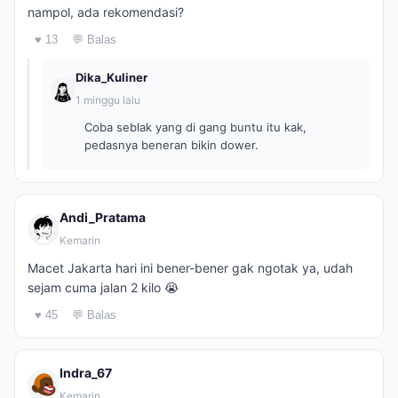
nampol, ada rekomendasi?
♥ 13
💬 Balas
Dika_Kuliner
1 minggu lalu
Coba seblak yang di gang buntu itu kak,
pedasnya beneran bikin dower.
Andi_Pratama
Kemarin
Macet Jakarta hari ini bener-bener gak ngotak ya, udah
sejam cuma jalan 2 kilo 😭
♥ 45
💬 Balas
Indra_67
Kemarin