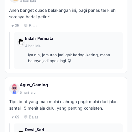
4 hari lalu
Aneh banget cuaca belakangan ini, pagi panas terik eh
sorenya badai petir ⚡
♥ 35
💬 Balas
Indah_Permata
4 hari lalu
Iya nih, jemuran jadi gak kering-kering, mana
baunya jadi apek lagi 😭
Agus_Gaming
5 hari lalu
Tips buat yang mau mulai olahraga pagi: mulai dari jalan
santai 15 menit aja dulu, yang penting konsisten.
♥ 69
💬 Balas
Dewi_Sari