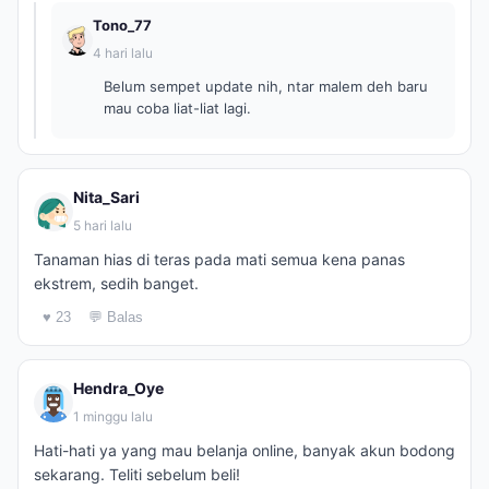
Tono_77
4 hari lalu
Belum sempet update nih, ntar malem deh baru
mau coba liat-liat lagi.
Nita_Sari
5 hari lalu
Tanaman hias di teras pada mati semua kena panas
ekstrem, sedih banget.
♥ 23
💬 Balas
Hendra_Oye
1 minggu lalu
Hati-hati ya yang mau belanja online, banyak akun bodong
sekarang. Teliti sebelum beli!