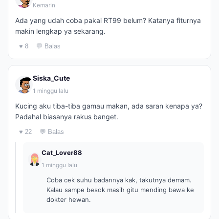
Kemarin
Ada yang udah coba pakai RT99 belum? Katanya fiturnya
makin lengkap ya sekarang.
♥ 8
💬 Balas
Siska_Cute
1 minggu lalu
Kucing aku tiba-tiba gamau makan, ada saran kenapa ya?
Padahal biasanya rakus banget.
♥ 22
💬 Balas
Cat_Lover88
1 minggu lalu
Coba cek suhu badannya kak, takutnya demam.
Kalau sampe besok masih gitu mending bawa ke
dokter hewan.