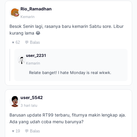
Rio_Ramadhan
Kemarin
Besok Senin lagi, rasanya baru kemarin Sabtu sore. Libur
kurang lama 😂
♥ 62
💬 Balas
user_2231
Kemarin
Relate banget! I hate Monday is real wkwk.
user_5542
3 hari lalu
Barusan update RT99 terbaru, fiturnya makin lengkap aja.
Ada yang udah coba menu barunya?
♥ 19
💬 Balas