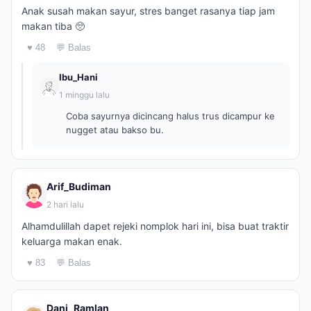
Anak susah makan sayur, stres banget rasanya tiap jam
makan tiba 🥺
♥ 48
💬 Balas
Ibu_Hani
1 minggu lalu
Coba sayurnya dicincang halus trus dicampur ke
nugget atau bakso bu.
Arif_Budiman
2 hari lalu
Alhamdulillah dapet rejeki nomplok hari ini, bisa buat traktir
keluarga makan enak.
♥ 83
💬 Balas
Dani_Ramlan