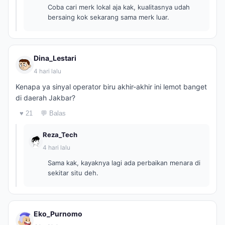
Coba cari merk lokal aja kak, kualitasnya udah
bersaing kok sekarang sama merk luar.
Dina_Lestari
4 hari lalu
Kenapa ya sinyal operator biru akhir-akhir ini lemot banget
di daerah Jakbar?
♥ 21
💬 Balas
Reza_Tech
4 hari lalu
Sama kak, kayaknya lagi ada perbaikan menara di
sekitar situ deh.
Eko_Purnomo