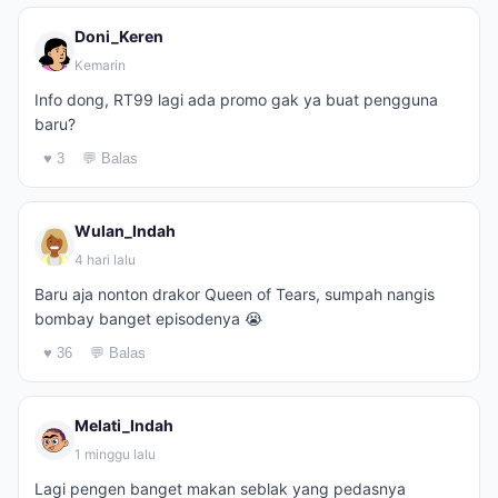
Doni_Keren
Kemarin
Info dong, RT99 lagi ada promo gak ya buat pengguna
baru?
♥ 3
💬 Balas
Wulan_Indah
4 hari lalu
Baru aja nonton drakor Queen of Tears, sumpah nangis
bombay banget episodenya 😭
♥ 36
💬 Balas
Melati_Indah
1 minggu lalu
Lagi pengen banget makan seblak yang pedasnya