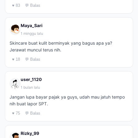
♥ 83
💬 Balas
Maya_Sari
1 minggu lalu
Skincare buat kulit berminyak yang bagus apa ya?
Jerawat muncul terus nih.
♥ 18
💬 Balas
user_1120
1 bulan lalu
Jangan lupa bayar pajak ya guys, udah mau jatuh tempo
nih buat lapor SPT.
♥ 75
💬 Balas
Rizky_99