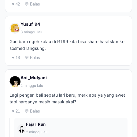
♥ 42
💬 Balas
Yusuf_94
3 minggu lalu
Gue baru ngeh kalau di RT99 kita bisa share hasil skor ke
sosmed langsung.
♥ 18
💬 Balas
Ani_Mulyani
2 minggu lalu
Lagi pengen beli sepatu lari baru, merk apa ya yang awet
tapi harganya masih masuk akal?
♥ 21
💬 Balas
Fajar_Run
2 minggu lalu