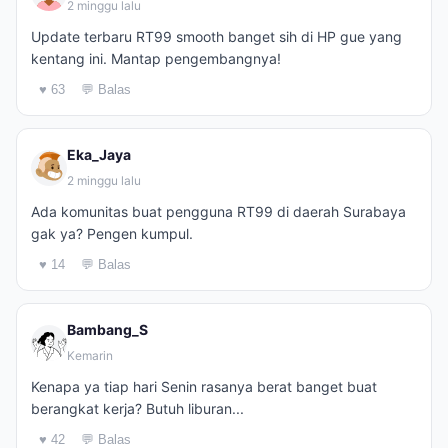
2 minggu lalu
Update terbaru RT99 smooth banget sih di HP gue yang
kentang ini. Mantap pengembangnya!
♥ 63
💬 Balas
Eka_Jaya
2 minggu lalu
Ada komunitas buat pengguna RT99 di daerah Surabaya
gak ya? Pengen kumpul.
♥ 14
💬 Balas
Bambang_S
Kemarin
Kenapa ya tiap hari Senin rasanya berat banget buat
berangkat kerja? Butuh liburan...
♥ 42
💬 Balas