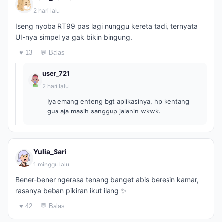
2 hari lalu
Iseng nyoba RT99 pas lagi nunggu kereta tadi, ternyata
UI-nya simpel ya gak bikin bingung.
♥ 13
💬 Balas
user_721
2 hari lalu
Iya emang enteng bgt aplikasinya, hp kentang
gua aja masih sanggup jalanin wkwk.
Yulia_Sari
1 minggu lalu
Bener-bener ngerasa tenang banget abis beresin kamar,
rasanya beban pikiran ikut ilang ✨
♥ 42
💬 Balas